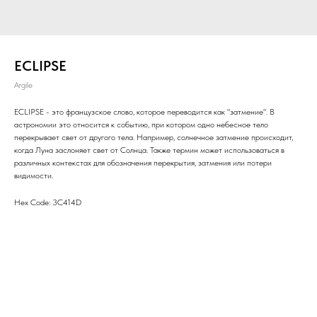
ECLIPSE
Argile
ECLIPSE - это французское слово, которое переводится как "затмение". В
астрономии это относится к событию, при котором одно небесное тело
перекрывает свет от другого тела. Например, солнечное затмение происходит,
когда Луна заслоняет свет от Солнца. Также термин может использоваться в
различных контекстах для обозначения перекрытия, затмения или потери
видимости.
Hex Code: 3C414D