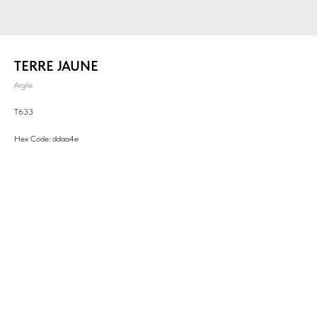
TERRE JAUNE
Argile
T633
Hex Code: ddaa4e