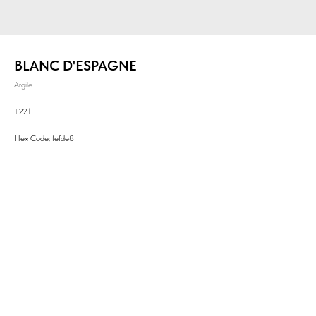
BLANC D'ESPAGNE
Argile
T221
Hex Code: fefde8