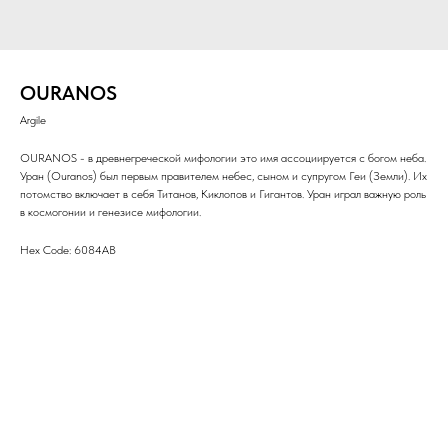
OURANOS
Argile
OURANOS - в древнегреческой мифологии это имя ассоциируется с богом неба.
Уран (Ouranos) был первым правителем небес, сыном и супругом Геи (Земли). Их
потомство включает в себя Титанов, Киклопов и Гигантов. Уран играл важную роль
в космогонии и генезисе мифологии.
Hex Code: 6084AB