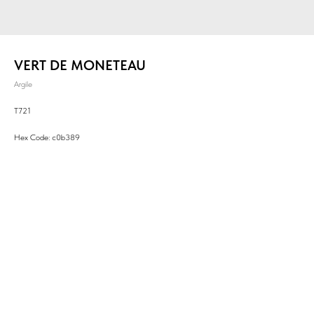
VERT DE MONETEAU
Argile
T721
Hex Code: c0b389