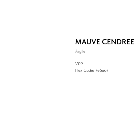
MAUVE CENDREE
Argile
V09
Hex Code: 7e6a67