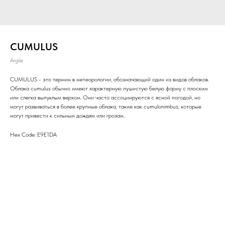
CUMULUS
Argile
CUMULUS - это термин в метеорологии, обозначающий один из видов облаков.
Облака cumulus обычно имеют характерную пушистую белую форму с плоским
или слегка выпуклым верхом. Они часто ассоциируются с ясной погодой, но
могут развиваться в более крупные облака, такие как cumulonimbus, которые
могут привести к сильным дождям или грозам.
Hex Code: E9E1DA