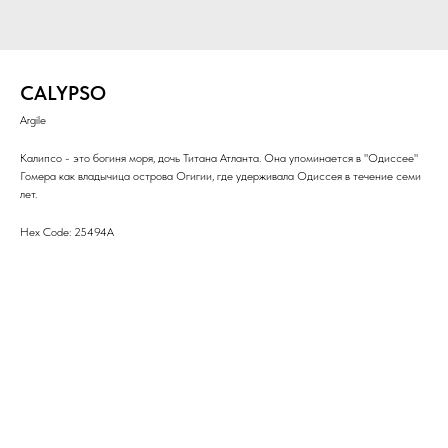
CALYPSO
Argile
Калипсо - это богиня моря, дочь Титана Атланта. Она упоминается в "Одиссее"
Гомера как владычица острова Огигии, где удерживала Одиссея в течение семи
лет.
Hex Code: 25494A