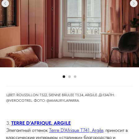
ЦВЕТ: ROUSSILLON T522, SIENNE BRULEE T534, ARGILE. ДИЗАЙН:
@VEROCOTREL. ФОТО:⁠ @AMAURYLAPARRA.
3.
TERRE D’AFRIQUE, ARGILE
Элегантный оттенок
Terre D'Afrique T741, Argile,
приносит в
классические интерьеры «сталинки» благородство и