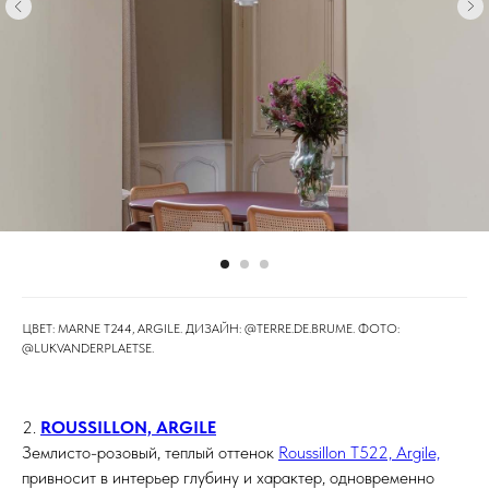
ЦВЕТ: MARNE T244, ARGILE. ДИЗАЙН: @TERRE.DE.BRUME⁠. ФОТО:
@LUKVANDERPLAETSE⁠.
2.
ROUSSILLON, ARGILE
Землисто-розовый, теплый оттенок
Roussillon T522, Argile,
привносит в интерьер глубину и характер, одновременно