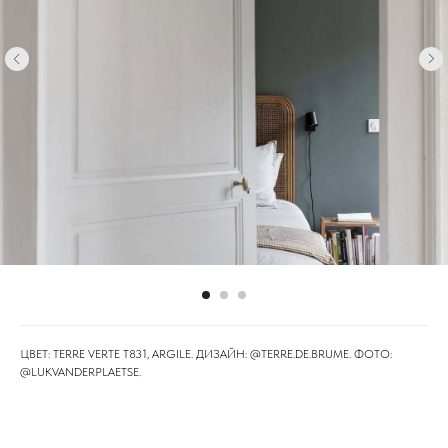
ЦВЕТ: TERRE VERTE T831, ARGILE. ДИЗАЙН: @TERRE.DE.BRUME⁠. ФОТО:
@LUKVANDERPLAETSE⁠.