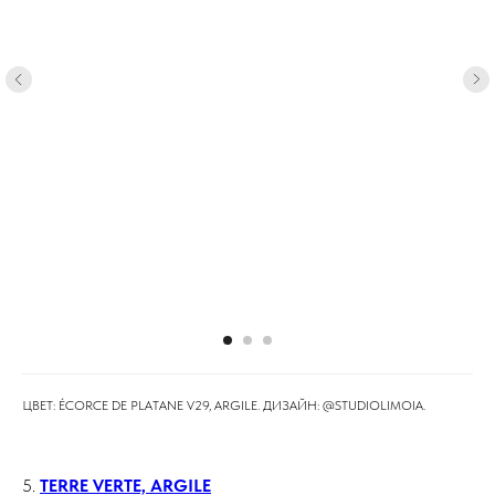
ЦВЕТ: ÉCORCE DE PLATANE V29, ARGILE. ДИЗАЙН: @STUDIOLIMOIA⁠.
5.
TERRE VERTE, ARGILE