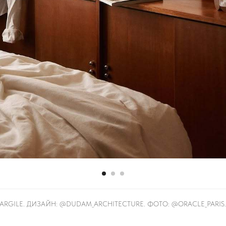
 ARGILE. ДИЗАЙН: @DUDAM_ARCHITECTURE⁠. ФОТО: @ORACLE_PARIS.