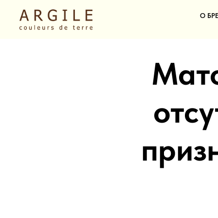
О БР
Мато
отсу
приз