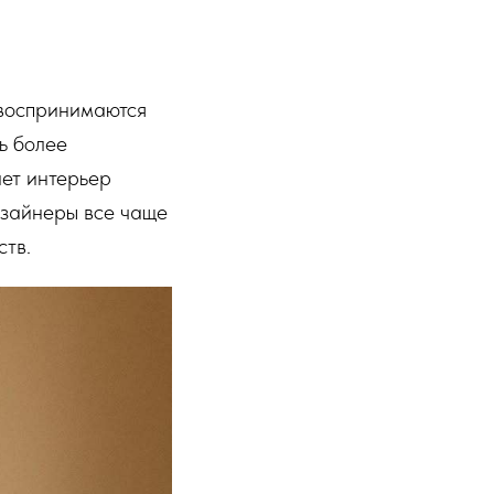
 воспринимаются
ь более
ает интерьер
изайнеры все чаще
ств.