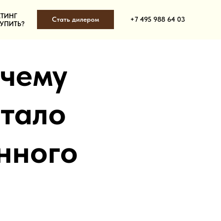
ТИНГ
Стать дилером
+7 495 988 64 03
КУПИТЬ?
очему
стало
нного