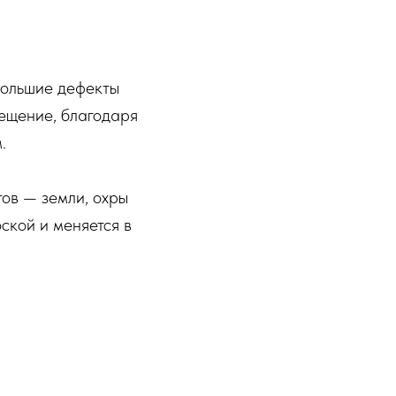
большие дефекты
вещение, благодаря
.
тов — земли, охры
оской и меняется в