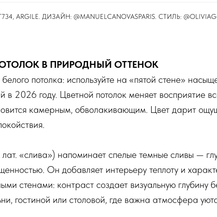
34, ARGILE. ДИЗАЙН: @MANUELCANOVASPARIS. СТИЛЬ: @OLIVIAGR
 ПОТОЛОК В ПРИРОДНЫЙ ОТТЕНОК
белого потолка: используйте на «пятой стене» насы
ый в 2026 году. Цветной потолок меняет восприятие 
новится камерным, обволакивающим. Цвет дарит ощу
покойствия.
т лат. «слива») напоминает спелые темные сливы — глу
енностью. Он добавляет интерьеру теплоту и характ
лыми стенами: контраст создает визуальную глубину б
ни, гостиной или столовой, где важна атмосфера уюта