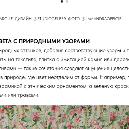
RGILE. ⁠ДИЗАЙН: @STUDIOGELBER⁠⁠. ФОТО: @LAMANDRAOFFICIEL⁠⁠.
ЦВЕТА С ПРИРОДНЫМИ УЗОРАМИ
иродных оттенков, добавив соответствующие узоры и т
ты на текстиле, плитка с имитацией камня или дерева
тивами — такие сочетания создают ощущение целостн
 в природе, где цвет неотделим от формы. Например,
ерамикой с этническим орнаментом, а зеленую крас
ями или травами.