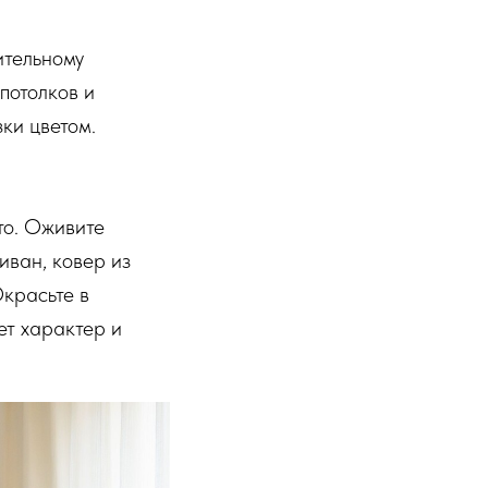
ительному
потолков и
ки цветом.
то. Оживите
иван, ковер из
Окрасьте в
ет характер и