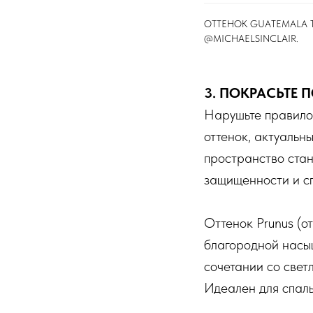
ОТТЕНОК GUATEMALA T7
@MICHAELSINCLAIR⁠.
3. ПОКРАСЬТЕ
Нарушьте правило 
оттенок, актуальн
пространство ста
защищенности и с
Оттенок Prunus (о
благородной насыщ
сочетании со свет
Идеален для спаль