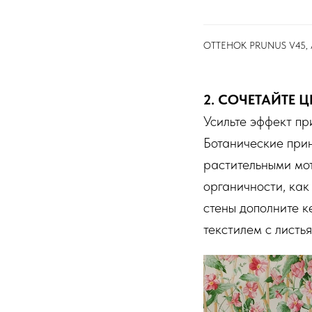
ОТТЕНОК PRUNUS V45, A
2. СОЧЕТАЙТЕ 
Усильте эффект пр
Ботанические прин
растительными мо
органичности, как
стены дополните к
текстилем с листь