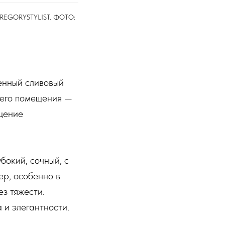
EGORYSTYLIST⁠. ФОТО:
щенный сливовый
всего помещения —
щение
бокий, сочный, с
ер, особенно в
ез тяжести.
 и элегантности.