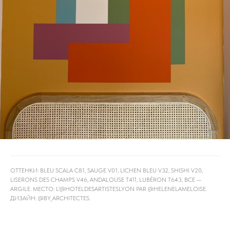
ОТТЕНКИ: BLEU SCALA C81, SAUGE V01, LICHEN BLEU V32, SHISHI V20,
LISERONS DES CHAMPS V46, ANDALOUSE T411, LUBÉRON T643, ВСЕ —
ARGILE. МЕСТО: L'@HOTELDESARTISTESLYON PAR @HELENELAMELOISE.
ДИЗАЙН: @BY_ARCHITECTES.