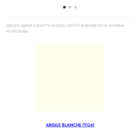
DESIGN: ДАРЬЯ СИНОТТО PHOTO: СЕРГЕЙ АНАНЬЕВ STYLE: МИЛЕНА
МОРОЗОВА⁠.
ARGILE BLANCHE (T124)